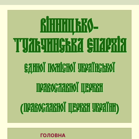
Вінницько-
Тульчинська єпархія
єдиної помісної Української
Православної Церкви
(Православної Церкви України)
ГОЛОВНА