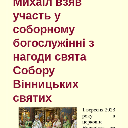
Михаїл взяв
участь у
соборному
богослужінні з
нагоди свята
Собору
Вінницьких
святих
1 вересня 2023
року в
церковне
Новоліття та