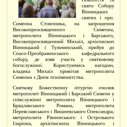
свято Собору
Вінницьких
святих і прп.
Симеона Стовпника, на запрошення
Високопреосвященного Симеона,
митрополита Вінницького і Барського,
Високопреосвященний Михаїл, архієпископ
Вінницький і Тульчинський, прибув до
Спасо-Преображенського кафедрального
собору, де взяв участь у святковому
богослужінні. Користуючись нагодою,
владика Михаїл привітав митрополита
Симеона з Днем тезоіменитства.
Святкову Божественну літургію очолив
митрополит Вінницький і Барський Симеон у
співслужінні митрополита Вінницького і
Брацлавського Романа, митрополита
Переяславського і Вишневського Олександра,
митрополита Рівненського і Острозького
Іларіона, архієпископа Вінницького і