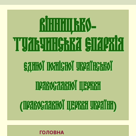
Вінницько-
Тульчинська єпархія
єдиної помісної Української
Православної Церкви
(Православної Церкви України)
ГОЛОВНА