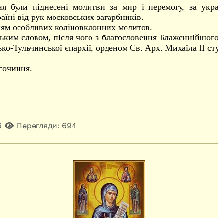
ня були піднесені молитви за мир і перемогу, за укр
їні від рук московських загарбників.
нням особливих коліновклонних молитов.
ським словом, після чого з благословення Блаженнійшого 
ко-Тульчинської єпархії, орденом Св. Арх. Михаїла ІІ сту
гочиння.
6
Перегляди: 694