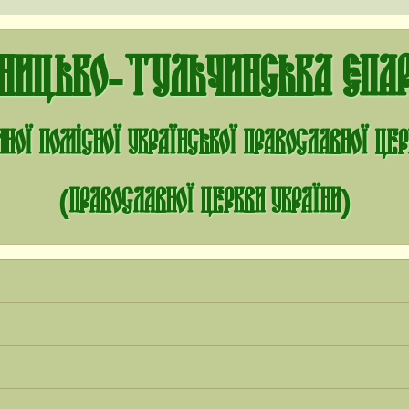
нницько-Тульчинська єпар
ної помісної Української Православної Це
(Православної Церкви України)