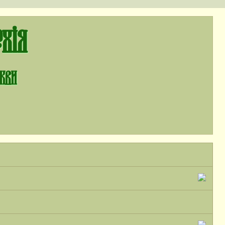
хія
ркви