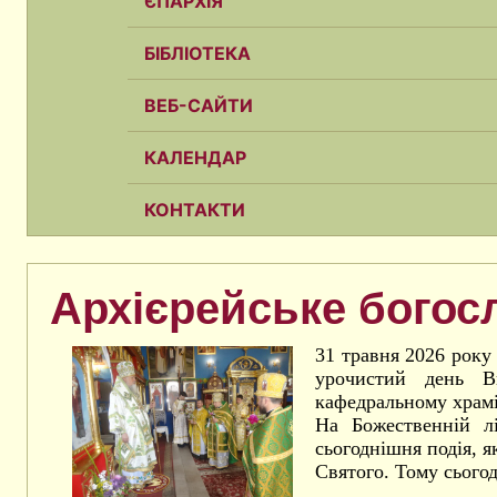
ЄПАРХІЯ
БІБЛІОТЕКА
ВЕБ-САЙТИ
КАЛЕНДАР
КОНТАКТИ
Архієрейське богосл
31 травня 2026 року
урочистий день В
кафедральному храмі
На Божественній лі
сьогоднішня подія, я
Святого. Тому сього