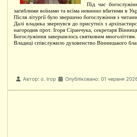
Під час богослужін
загиблими воїнами та всіма невинно вбитими в Укра
Після літургії було звершено богослужіння з чита
Далі владика звернувся до присутніх з архіпастир
нагородив прот. Ігоря Сіранчука, секретаря Вінниць
Богослужіння завершилось святковим многоліттям.
Владиці співслужило духовенство Вінницького бла
Автор:
о. Ігор
Опубліковано: 01 червня 202