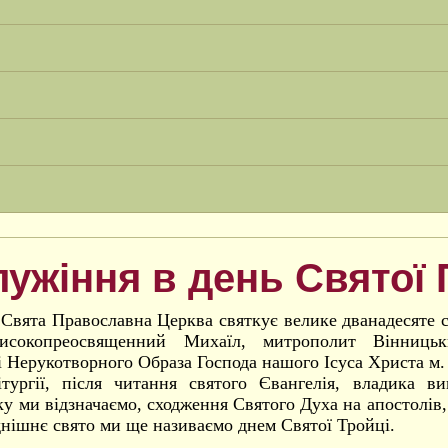
ужіння в день Святої 
 Свята Православна Церква святкує велике дванадесяте 
исокопреосвященний Михаїл, митрополит Вінницьк
 Нерукотворного Образа Господа нашого Ісуса Христа м.
тургії, після читання святого Євангелія, владика ви
ку ми відзначаємо, сходження Святого Духа на апостолів
днішнє свято ми ще називаємо днем Святої Тройці.