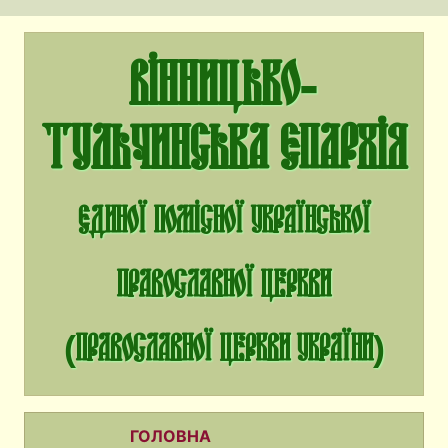
Вінницько-
Тульчинська єпархія
єдиної помісної Української
Православної Церкви
(Православної Церкви України)
ГОЛОВНА