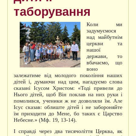
таборування
Коли ми
задумуємося
над майбутнім
церкви та
нашої
держави, то
вбачаємо, що
воно
залежатиме від молодого покоління наших
дітей і, думаючи над цим, нагадуємо слова
сказані Ісусом Христом: «Тоді привели до
Нього дітей, щоб Він поклав на них руки і
помолився, ученики ж не дозволяли їм. Але
Ісус сказав: облиште дітей і не забороняйте
їм приходити до Мене, бо таких є Царство
Небесне.» (Мф. 19, 13-14).
І справді через два тисячоліття Церква, як