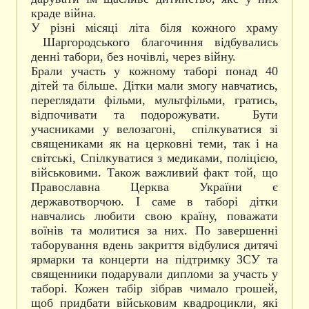
краде війна.
У різні місяці літа біля кожного храму
Шаргородського благочиння відбувались
денні табори, без ночівлі, через війну.
Брали участь у кожному таборі понад 40
дітей та більше. Дітки мали змогу навчатись,
переглядати фільми, мультфільми, гратись,
відпочивати та подорожувати. Бути
учасниками у велозагоні, спілкуватися зі
священиками як на церковні теми, так і на
світські, Спілкуватися з медиками, поліцією,
військовими. Також важливий факт той, що
Православна Церква України є
державотворчою. І саме в таборі дітки
навчались любити свою країну, поважати
воїнів та молитися за них. По завершенні
таборування вдень закриття відбулися дитячі
ярмарки та концерти на підтримку ЗСУ та
священники подарували дипломи за участь у
таборі. Кожен табір зібрав чимало грошей,
щоб придбати військовим квадроцикли, які