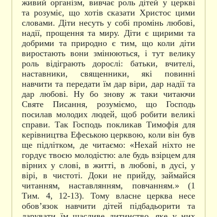
живий організм, вивчає роль дітей у церкві
та розуміє, що хотів сказати Христос цими
словами. Діти несуть у собі промінь любові,
надії, прощення та миру. Діти є щирими та
добрими та природно є тим, що коли діти
виростають вони змінюються, і тут велику
роль відіграють дорослі: батьки, вчителі,
наставники, священники, які повинні
навчити та передати їм дар віри, дар надії та
дар любові. Ну бо знову ж таки читаючи
Святе Писання, розуміємо, що Господь
посилав молодих людей, щоб робити великі
справи. Так Господь покликав Тимофія для
керівництва Ефеською церквою, коли він був
ще підлітком, де читаємо: «Нехай ніхто не
гордує твоєю молодістю: але будь взірцем для
вірних у слові, в житті, в любові, в дусі, у
вірі, в чистоті. Доки не прийду, займайся
читанням, наставлянням, повчанням.» (1
Тим. 4, 12-13). Тому власне церква несе
обов’язок навчити дітей підбадьорити та
дарувати їм щасливе дитинство, яке у них