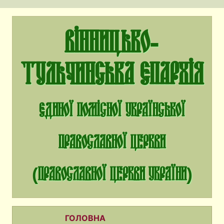
Вінницько-
Тульчинська єпархія
єдиної помісної Української
Православної Церкви
(Православної Церкви України)
ГОЛОВНА