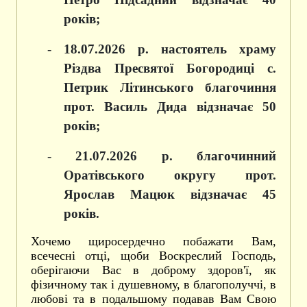
років;
-
18
.07.
2026 р. настоятель храму
Різдва Пресвятої Богородиці с.
Петрик Літинського благочиння
прот. Василь Дида відзначає 50
років;
-
21
.07.20
26 р. благочинний
Оратівського округу прот.
Ярослав Мацюк відзначає 45
років.
Хочемо щиросердечно побажати Вам,
всечесні отці, щоби Воскреслий Господь,
оберігаючи Вас в доброму здоров'ї, як
фізичному так і душевному, в благополуччі, в
любові та в подальшому подавав Вам Свою