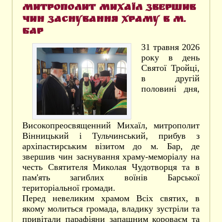
Митрополит Михаїл звершив
чин заснування храму в м.
Бар
31 травня 2026
року в день
Святої Тройці,
в другій
половині дня,
Високопреосвященний Михаїл, митрополит
Вінницький і Тульчинський, прибув з
архіпастирським візитом до м. Бар, де
звершив чин заснування храму-меморіалу на
честь Святителя Миколая Чудотворця та в
пам'ять загиблих воїнів Барської
територіальної громади.
Перед невеликим храмом Всіх святих, в
якому молиться громада, владику зустріли та
привітали парафіяни запашним короваєм та