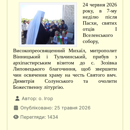
24 червня 2026
року, в 7-му
неділю після
Пасхи, святих
отців І
Вселенського
собору,
Високопреосвященний Михаїл, митрополит
Вінницький і Тульчинський, прибув з
архіпастирським візитом до с. Зозівка
Липовецького благочиння, щоб звершити
чин освячення храму на честь Святого вмч.
Димитрія Солунського та очолити
Божественну літургію.
Автор:
о. Ігор
Опубліковано: 25 травня 2026
Перегляди: 1434