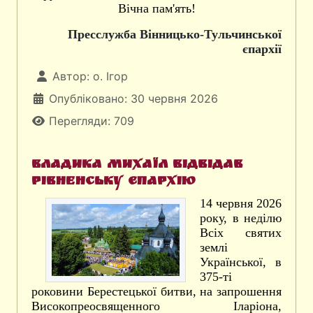
Вічна пам'ять!
Пресслужба Вінницько-Тульчинської
єпархії
Автор:
о. Ігор
Опубліковано: 30 червня 2026
Перегляди: 709
Владика Михаїл відвідав
Рівненську єпархію
14 червня 2026
року, в неділю
Всіх святих
землі
Української, в
375-ті
роковини Берестецької битви, на запрошення
Високопреосвященного Іларіона,