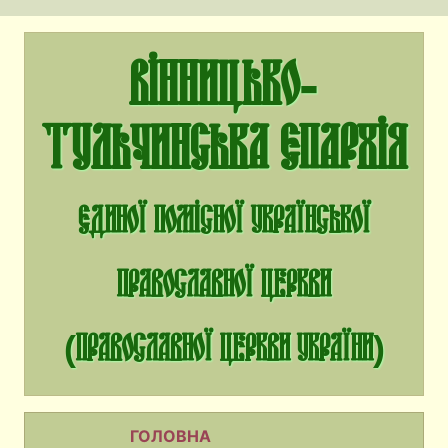
Вінницько-
Тульчинська єпархія
єдиної помісної Української
Православної Церкви
(Православної Церкви України)
ГОЛОВНА