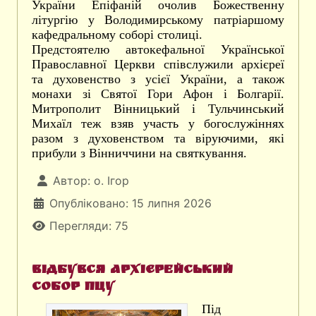
України Епіфаній очолив Божественну
літургію у Володимирському патріаршому
кафедральному соборі столиці.
Предстоятелю автокефальної Української
Православної Церкви співслужили архієреї
та духовенство з усієї України, а також
монахи зі Святої Гори Афон і Болгарії.
Митрополит Вінницький і Тульчинський
Михаїл теж взяв участь у богослужіннях
разом з духовенством та віруючими, які
прибули з Вінниччини на святкування.
Автор:
о. Ігор
Опубліковано: 15 липня 2026
Перегляди: 75
Відбувся Архієрейський
Собор ПЦУ
Під