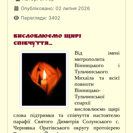
Опубліковано: 02 липня 2026
Перегляди: 3402
Висловлюємо щирі
співчуття...
Від імені
митрополита
Вінницького і
Тульчинського
Михаїла та всієї
повноти
Вінницько-
Тульчинської
єпархії
висловлюємо щирі
слова підтримки та співчуття настоятелю
парафії Святого Димитрія Солунського с.
Чернявка Оратівського округу протоієрею