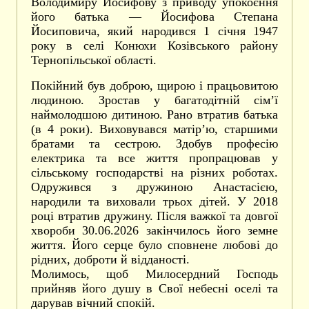
Володимиру Йосифову з приводу упокоєння
його батька — Йосифова Степана
Йосиповича, який народився 1 січня 1947
року в селі Конюхи Козівського району
Тернопільської області.
Покійний був доброю, щирою і працьовитою
людиною. Зростав у багатодітній сімʼї
наймолодшою дитиною. Рано втратив батька
(в 4 роки). Виховувався матірʼю, старшими
братами та сестрою. Здобув професію
електрика та все життя пропрацював у
сільському господарстві на різних роботах.
Одружився з дружиною Анастасією,
народили та виховали трьох дітей. У 2018
році втратив дружину. Після важкої та довгої
хвороби 30.06.2026 закінчилось його земне
життя. Його серце було сповнене любові до
рідних, доброти й відданості.
Молимось, щоб Милосердний Господь
прийняв його душу в Свої небесні оселі та
дарував вічний спокій.