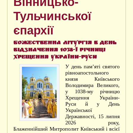
Вінницько-
Тульчинської
єпархії
Божественна літургія в день
відзначення 1038-ї річниці
Хрещення України-Руси
У день пам’яті святого
рівноапостольного
князя Київського
Володимира Великого,
у 1038-му річницю
Хрещення України-
Руси й у День
Української
Державності, 15 липня
2026 року,
Блаженнійший Митрополит Київський і всієї