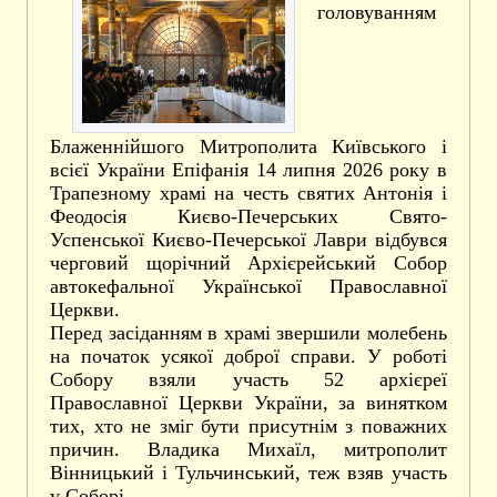
головуванням
Блаженнійшого Митрополита Київського і
всієї України Епіфанія 14 липня 2026 року в
Трапезному храмі на честь святих Антонія і
Феодосія Києво-Печерських Свято-
Успенської Києво-Печерської Лаври відбувся
черговий щорічний Архієрейський Собор
автокефальної Української Православної
Церкви.
Перед засіданням в храмі звершили молебень
на початок усякої доброї справи. У роботі
Собору взяли участь 52 архієреї
Православної Церкви України, за винятком
тих, хто не зміг бути присутнім з поважних
причин. Владика Михаїл, митрополит
Вінницький і Тульчинський, теж взяв участь
у Соборі.