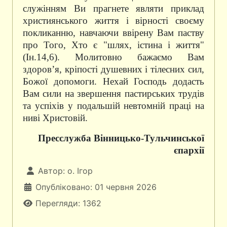
служінням Ви прагнете являти приклад
християнського життя і вірності своєму
покликанню, навчаючи ввірену Вам паству
про Того, Хто є "шлях, істина і життя"
(Ін.14,6). Молитовно бажаємо Вам
здоров’я, кріпості душевних і тілесних сил,
Божої допомоги. Нехай Господь додасть
Вам сили на звершення пастирських трудів
та успіхів у подальшій невтомній праці на
ниві Христовій.
Пресслужба Вінницько-Тульчинської
єпархії
Автор:
о. Ігор
Опубліковано: 01 червня 2026
Перегляди: 1362