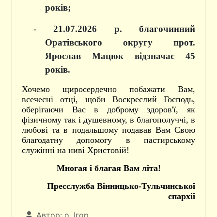
років;
-
21
.07.20
26 р. благочинний
Оратівського округу прот.
Ярослав Мацюк відзначає 45
років.
Хочемо щиросердечно побажати Вам,
всечесні отці, щоби Воскреслий Господь,
оберігаючи Вас в доброму здоров'ї, як
фізичному так і душевному, в благополуччі, в
любові та в подальшому подавав Вам Свою
благодатну допомогу в пастирському
служінні на ниві Христовій!
Многая і благая Вам літа!
Пресслужба Вінницько-Тульчинської
єпархії
Автор:
о. Ігор