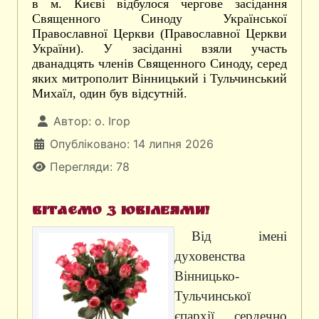
в м. Києві відбулося чергове засідання
Священного Синоду Української
Православної Церкви (Православної Церкви
України). У засіданні взяли участь
дванадцять членів Священного Синоду, серед
яких митрополит Вінницький і Тульчинський
Михаїл, один був відсутній.
Автор:
о. Ігор
Опубліковано: 14 липня 2026
Перегляди: 78
ВІтаємо з ювілеями!
Від імені
духовенства
Вінницько-
Тульчинської
єпархії сердечно