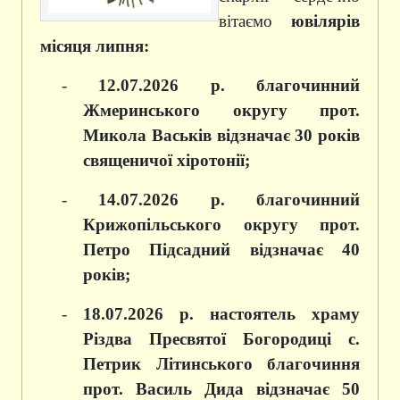
вітаємо
ювілярів
місяця липня:
-
12
.07.20
26 р. благочинний
Жмеринського округу прот.
Микола Васьків відзначає 30 років
священичої хіротонії;
-
14.07.2026 р. благочинний
Крижопільського округу прот.
Петро Підсадний відзначає 40
років;
-
18
.07.
2026 р. настоятель храму
Різдва Пресвятої Богородиці с.
Петрик Літинського благочиння
прот. Василь Дида відзначає 50