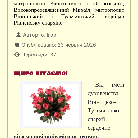
митрополита Рівненського і Острозького,
Високопреосвященний Михаїл, митрополит
Вінницький і Тульчинський, відвідав
Рівненську єпархію.
Автор:
о. Ігор
Опубліковано: 23 червня 2026
Перегляди: 87
Щиро вітаємо!
Від імені
духовенства
Вінницько-
Тульчинської
єпархії
сердечно
вітаємо
ювілярів місяця червня: