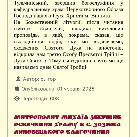
Тульчинський, звершив богослужіння у
кафедральному храмі Нерукотворного Образа
Господа нашого Ісуса Христа м. Вінниці.
На Божественній літургії, після читання
святого Євангелія, владика виголосив
проповідь, в якій, зокрема, сказав, що
сьогоднішня подія, яку ми відзначаємо,
сходження Святого Духа на апостолів,
відкрила нам третю Особу Пресвятої Трійці –
Духа Святого. Тому сьогоднішнє свято ми ще
називаємо днем Святої Тройці.
Автор:
о. Ігор
Опубліковано: 01 червня 2026
Перегляди: 698
Митрополит Михаїл звершив
освячення храму в с. Зозівка
Липовецького благочиння